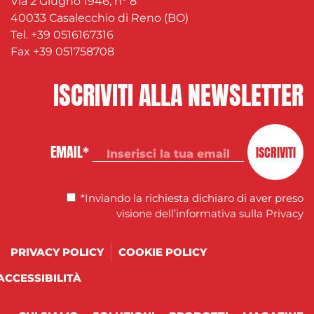
Via 2 Giugno 1946, n° 8
40033 Casalecchio di Reno (BO)
Tel. +39 0516167316
Fax +39 051758708
ISCRIVITI ALLA NEWSLETTER
EMAIL*
ISCRIVITI
*Inviando la richiesta dichiaro di aver preso
visione
dell’informativa sulla Privacy
PRIVACY POLICY
COOKIE POLICY
ACCESSIBILITÀ