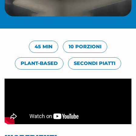
45 MIN
10 PORZIONI
PLANT-BASED
SECONDI PIATTI